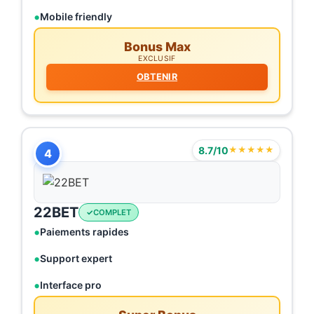
Mobile friendly
Bonus Max
EXCLUSIF
OBTENIR
8.7/10
★★★★★
4
22BET
COMPLET
Paiements rapides
Support expert
Interface pro