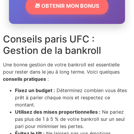
🎁 OBTENIR MON BONUS
Conseils paris UFC :
Gestion de la bankroll
Une bonne gestion de votre bankroll est essentielle
pour rester dans le jeu à long terme. Voici quelques
conseils pratiques
:
Fixez un budget :
Déterminez combien vous êtes
prêt à parier chaque mois et respectez ce
montant.
Utilisez des mises proportionnelles :
Ne pariez
pas plus de 1 à 5 % de votre bankroll sur un seul
pari pour minimiser les pertes.
Évitez le tilt :
Ne laissez pas vos émotions