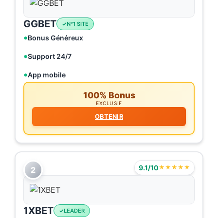
GGBET
N°1 SITE
Bonus Généreux
Support 24/7
App mobile
100% Bonus
EXCLUSIF
OBTENIR
9.1/10
★★★★★
2
1XBET
LEADER