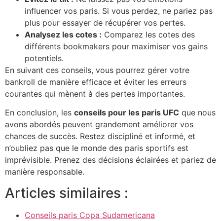
influencer vos paris. Si vous perdez, ne pariez pas
plus pour essayer de récupérer vos pertes.
Analysez les cotes :
Comparez les cotes des
différents bookmakers pour maximiser vos gains
potentiels.
En suivant ces conseils, vous pourrez gérer votre
bankroll de manière efficace et éviter les erreurs
courantes qui mènent à des pertes importantes.
En conclusion, les
conseils pour les paris UFC
que nous
avons abordés peuvent grandement améliorer vos
chances de succès. Restez discipliné et informé, et
n’oubliez pas que le monde des paris sportifs est
imprévisible. Prenez des décisions éclairées et pariez de
manière responsable.
Articles similaires :
Conseils paris Copa Sudamericana