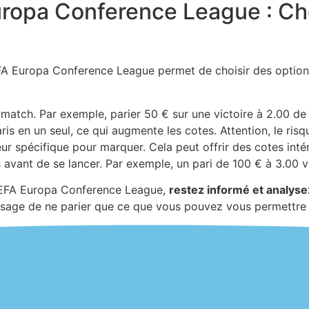
uropa Conference League : Cho
EFA Europa Conference League permet de choisir des options
n match. Par exemple, parier 50 € sur une victoire à 2.00 de 
ris en un seul, ce qui augmente les cotes. Attention, le ri
eur spécifique pour marquer. Cela peut offrir des cotes int
s avant de se lancer. Par exemple, un pari de 100 € à 3.00
a UEFA Europa Conference League,
restez informé et analys
st sage de ne parier que ce que vous pouvez vous permettre