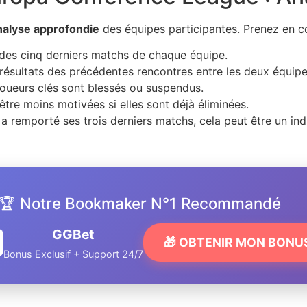
nalyse approfondie
des équipes participantes. Prenez en co
 des cinq derniers matchs de chaque équipe.
résultats des précédentes rencontres entre les deux équipe
 joueurs clés sont blessés ou suspendus.
tre moins motivées si elles sont déjà éliminées.
 a remporté ses trois derniers matchs, cela peut être un in
🏆 Notre Bookmaker N°1 Recommandé
GGBet
🎁 OBTENIR MON BONU
Bonus Exclusif + Support 24/7