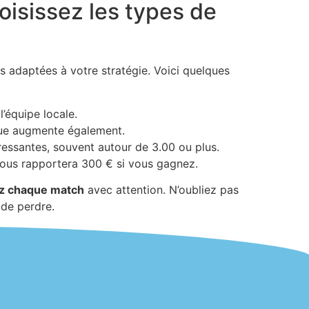
isissez les types de
 adaptées à votre stratégie. Voici quelques
l’équipe locale.
sque augmente également.
éressantes, souvent autour de 3.00 ou plus.
 vous rapportera 300 € si vous gagnez.
ez chaque match
avec attention. N’oubliez pas
 de perdre.