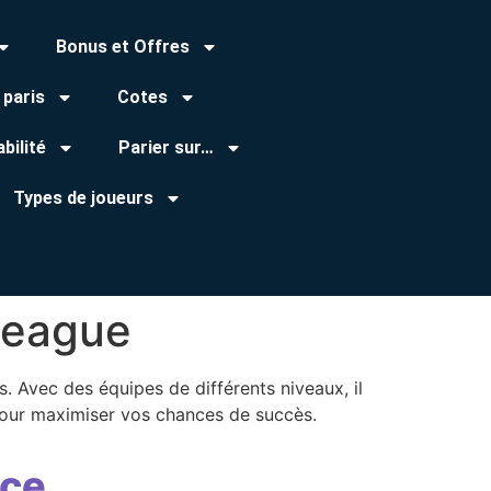
Bonus et Offres
 paris
Cotes
abilité
Parier sur…
Types de joueurs
League
. Avec des équipes de différents niveaux, il
ur maximiser vos chances de succès.
nce