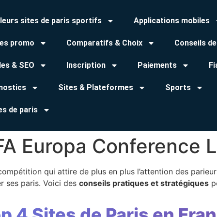
leurs sites de paris sportifs
Applications mobiles
es promo
Comparatifs & Choix
Conseils de
des & SEO
Inscription
Paiements
Fi
nostics
Sites & Plateformes
Sports
es de paris
EFA Europa Conference 
étition qui attire de plus en plus l’attention des parieurs
r ses paris. Voici des
conseils pratiques et stratégiques
po
p 4 Sites de Paris en Fra