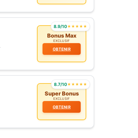
8.9/10
★★★★★
Bonus Max
EXCLUSIF
y
OBTENIR
8.7/10
★★★★★
Super Bonus
EXCLUSIF
OBTENIR