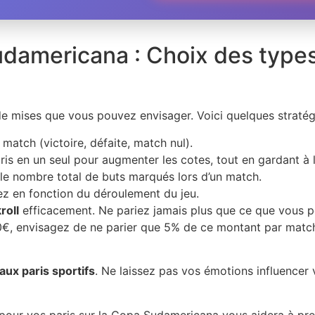
damericana : Choix des types
s de mises que vous pouvez envisager. Voici quelques stratég
 match (victoire, défaite, match nul).
s en un seul pour augmenter les cotes, tout en gardant à l
le nombre total de buts marqués lors d’un match.
ez en fonction du déroulement du jeu.
roll
efficacement. Ne pariez jamais plus que ce que vous 
€, envisagez de ne parier que 5% de ce montant par match
aux paris sportifs
. Ne laissez pas vos émotions influencer v
pour vos paris sur la Copa Sudamericana vous aidera à pre