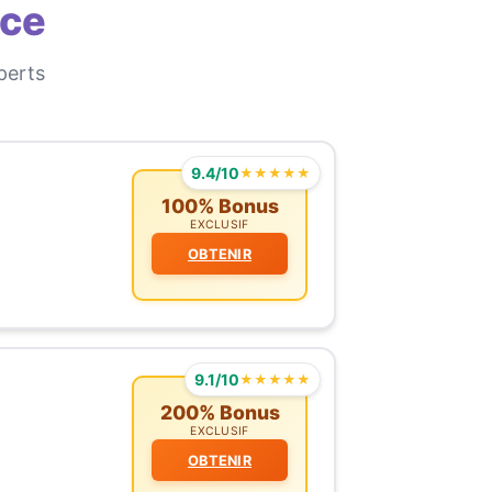
nce
perts
9.4/10
★★★★★
100% Bonus
EXCLUSIF
OBTENIR
9.1/10
★★★★★
200% Bonus
EXCLUSIF
OBTENIR