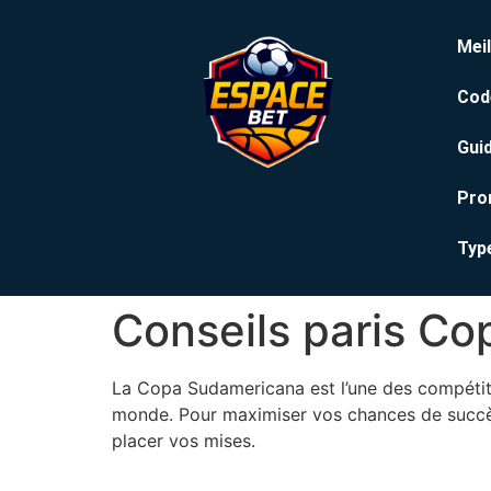
Meil
Cod
Gui
Pro
Typ
Conseils paris C
La Copa Sudamericana est l’une des compétitio
monde. Pour maximiser vos chances de succès 
placer vos mises.