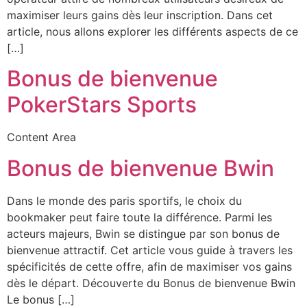
maximiser leurs gains dès leur inscription. Dans cet
article, nous allons explorer les différents aspects de ce
[…]
Bonus de bienvenue
PokerStars Sports
Content Area
Bonus de bienvenue Bwin
Dans le monde des paris sportifs, le choix du
bookmaker peut faire toute la différence. Parmi les
acteurs majeurs, Bwin se distingue par son bonus de
bienvenue attractif. Cet article vous guide à travers les
spécificités de cette offre, afin de maximiser vos gains
dès le départ. Découverte du Bonus de bienvenue Bwin
Le bonus […]