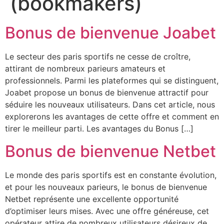
(bookmakers)
Bonus de bienvenue Joabet
Le secteur des paris sportifs ne cesse de croître,
attirant de nombreux parieurs amateurs et
professionnels. Parmi les plateformes qui se distinguent,
Joabet propose un bonus de bienvenue attractif pour
séduire les nouveaux utilisateurs. Dans cet article, nous
explorerons les avantages de cette offre et comment en
tirer le meilleur parti. Les avantages du Bonus […]
Bonus de bienvenue Netbet
Le monde des paris sportifs est en constante évolution,
et pour les nouveaux parieurs, le bonus de bienvenue
Netbet représente une excellente opportunité
d’optimiser leurs mises. Avec une offre généreuse, cet
opérateur attire de nombreux utilisateurs désireux de