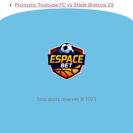
Pronostic Toulouse FC vs Stade Brestois 29
Tous droits réservés
©
2025.