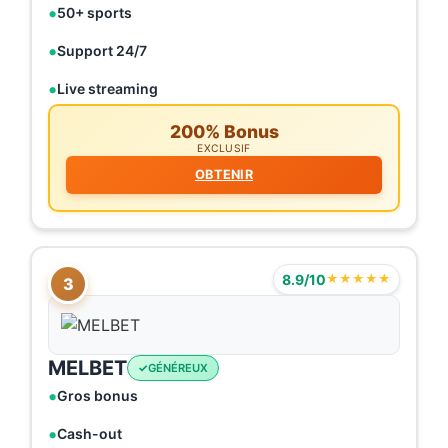
50+ sports
Support 24/7
Live streaming
200% Bonus
EXCLUSIF
OBTENIR
8.9/10
★★★★★
3
MELBET
GÉNÉREUX
Gros bonus
Cash-out