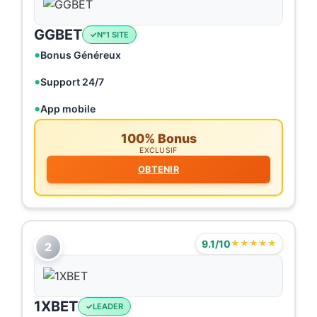
GGBET
N°1 SITE
Bonus Généreux
Support 24/7
App mobile
100% Bonus
EXCLUSIF
OBTENIR
9.1/10
★★★★★
2
1XBET
LEADER