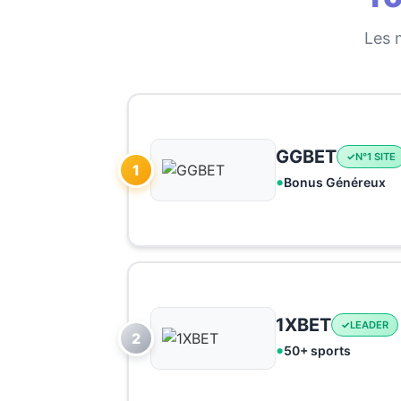
Les 
GGBET
N°1 SITE
1
Bonus Généreux
1XBET
LEADER
2
50+ sports