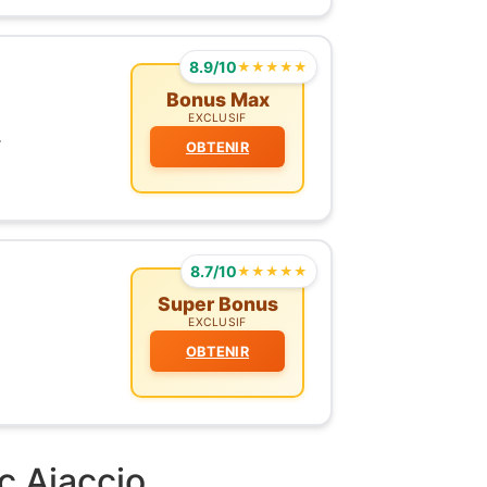
8.9/10
★★★★★
Bonus Max
EXCLUSIF
y
OBTENIR
8.7/10
★★★★★
Super Bonus
EXCLUSIF
OBTENIR
c Ajaccio