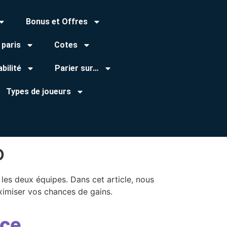
Bonus et Offres
 paris
Cotes
abilité
Parier sur…
Types de joueurs
o
les deux équipes. Dans cet article, nous
aximiser vos chances de gains.
nce