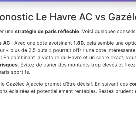
Pronostic Le Havre AC vs Gazél
ter une
stratégie de paris réfléchie
. Voici quelques conseils
re AC
: Avec une cote avoisinant
1.80
, cela semble une opti
ur « plus de 2.5 buts » pourrait offrir une cote intéressant
: En combinant la victoire du Havre et un score exact, vous
risques
. Évitez de parier des montants trop élevés et fix
aris sportifs.
le Gazélec Ajaccio promet d’être décisif. En suivant ces
co
ons éclairées et potentiellement rentables. Restez prudent 