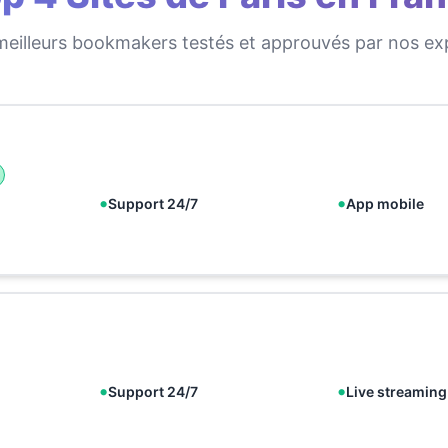
meilleurs bookmakers testés et approuvés par nos ex
Support 24/7
App mobile
Support 24/7
Live streaming