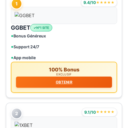
9.4/10
★★★★★
1
GGBET
N°1 SITE
Bonus Généreux
Support 24/7
App mobile
100% Bonus
EXCLUSIF
OBTENIR
9.1/10
★★★★★
2