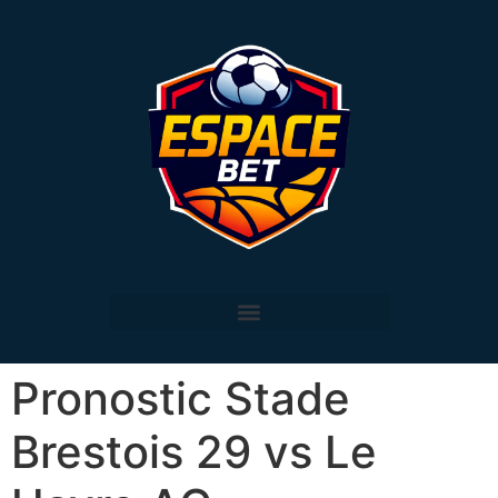
Pronostic Stade
Brestois 29 vs Le