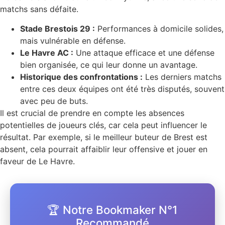
matchs sans défaite.
Stade Brestois 29 :
Performances à domicile solides,
mais vulnérable en défense.
Le Havre AC :
Une attaque efficace et une défense
bien organisée, ce qui leur donne un avantage.
Historique des confrontations :
Les derniers matchs
entre ces deux équipes ont été très disputés, souvent
avec peu de buts.
Il est crucial de prendre en compte les absences
potentielles de joueurs clés, car cela peut influencer le
résultat. Par exemple, si le meilleur buteur de Brest est
absent, cela pourrait affaiblir leur offensive et jouer en
faveur de Le Havre.
🏆 Notre Bookmaker N°1
Recommandé