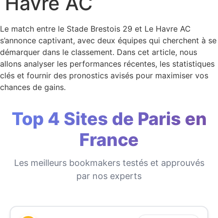
Havre AC
Le match entre le Stade Brestois 29 et Le Havre AC
s’annonce captivant, avec deux équipes qui cherchent à se
démarquer dans le classement. Dans cet article, nous
allons analyser les performances récentes, les statistiques
clés et fournir des pronostics avisés pour maximiser vos
chances de gains.
Top 4 Sites de Paris en
France
Les meilleurs bookmakers testés et approuvés
par nos experts