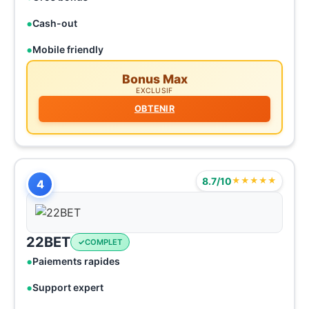
Cash-out
Mobile friendly
Bonus Max
EXCLUSIF
OBTENIR
8.7/10
★★★★★
4
22BET
COMPLET
Paiements rapides
Support expert