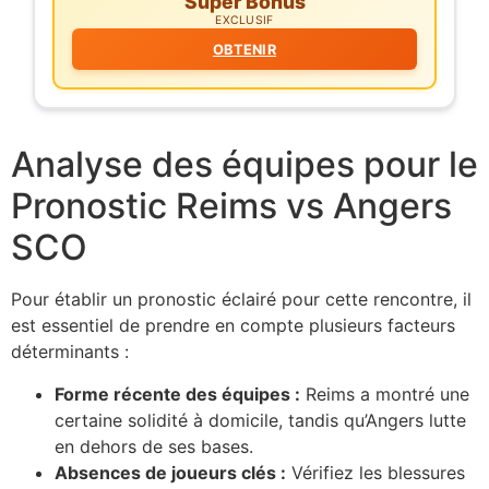
Super Bonus
EXCLUSIF
OBTENIR
Analyse des équipes pour le
Pronostic Reims vs Angers
SCO
Pour établir un pronostic éclairé pour cette rencontre, il
est essentiel de prendre en compte plusieurs facteurs
déterminants :
Forme récente des équipes :
Reims a montré une
certaine solidité à domicile, tandis qu’Angers lutte
en dehors de ses bases.
Absences de joueurs clés :
Vérifiez les blessures