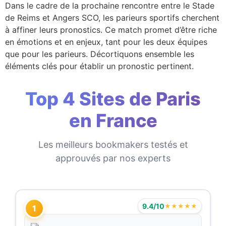
Dans le cadre de la prochaine rencontre entre le Stade
de Reims et Angers SCO, les parieurs sportifs cherchent
à affiner leurs pronostics. Ce match promet d’être riche
en émotions et en enjeux, tant pour les deux équipes
que pour les parieurs. Décortiquons ensemble les
éléments clés pour établir un pronostic pertinent.
Top 4 Sites de Paris
en France
Les meilleurs bookmakers testés et
approuvés par nos experts
9.4/10
★★★★★
1