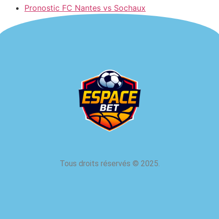
Pronostic FC Nantes vs Sochaux
Tous droits réservés
©
2025.