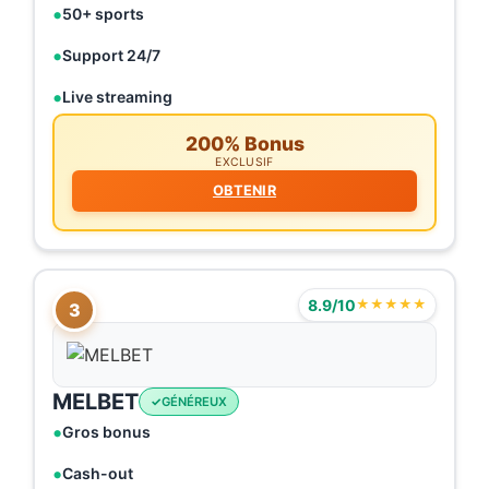
50+ sports
Support 24/7
Live streaming
200% Bonus
EXCLUSIF
OBTENIR
8.9/10
★★★★★
3
MELBET
GÉNÉREUX
Gros bonus
Cash-out