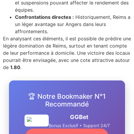
et suspensions pouvant affecter le rendement des
équipes.
Confrontations directes :
Historiquement, Reims a
un léger avantage sur Angers dans leurs
affrontements.
En analysant ces éléments, il est possible de prédire une
légère domination de Reims, surtout en tenant compte
de leur performance à domicile. Une victoire des locaux
pourrait être envisagée, avec une cote attractive autour
de
1.80
.
🏆 Notre Bookmaker N°1
Recommandé
GGBet
Bonus Exclusif + Support 24/7