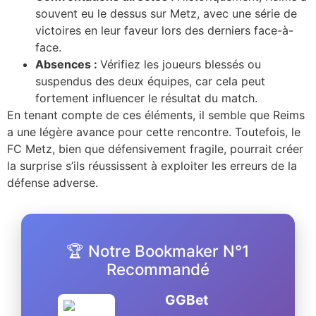
souvent eu le dessus sur Metz, avec une série de
victoires en leur faveur lors des derniers face-à-
face.
Absences :
Vérifiez les joueurs blessés ou
suspendus des deux équipes, car cela peut
fortement influencer le résultat du match.
En tenant compte de ces éléments, il semble que Reims
a une légère avance pour cette rencontre. Toutefois, le
FC Metz, bien que défensivement fragile, pourrait créer
la surprise s’ils réussissent à exploiter les erreurs de la
défense adverse.
🏆 Notre Bookmaker N°1
Recommandé
GGBet