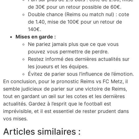
de 30€ pour un retour possible de 60€.
Double chance (Reims ou match nul) : cote
de 1.40, mise de 100€ pour un retour de
140€.
Mises en garde :
Ne pariez jamais plus que ce que vous
pouvez vous permettre de perdre.
Restez informé des dernières actualités sur
les joueurs et les équipes.
Évitez de parier sous l’influence de l’émotion.
En conclusion, pour le pronostic Reims vs FC Metz, il
semble judicieux de parier sur une victoire de Reims,
tout en gardant un œil sur les cotes et les dernières
actualités. Gardez à l’esprit que le football est
imprévisible, et il est essentiel de rester prudent dans
vos mises.
Articles similaires :