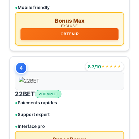
Mobile friendly
Bonus Max
EXCLUSIF
OBTENIR
8.7/10
★★★★★
4
22BET
COMPLET
Paiements rapides
Support expert
Interface pro