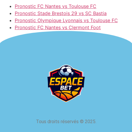
Pronostic FC Nantes vs Toulouse FC
Pronostic Stade Brestois 29 vs SC Bastia
Pronostic Olympique Lyonnais vs Toulouse FC
Pronostic FC Nantes vs Clermont Foot
Tous droits réservés
©
2025.