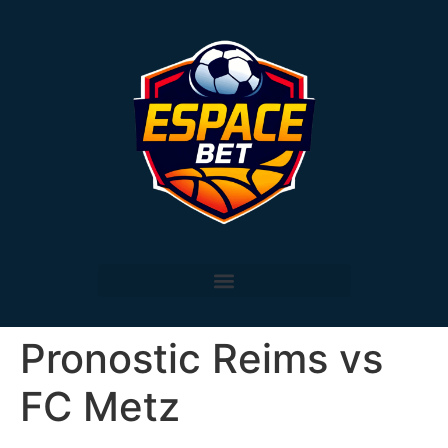
Pronostic Reims vs
FC Metz