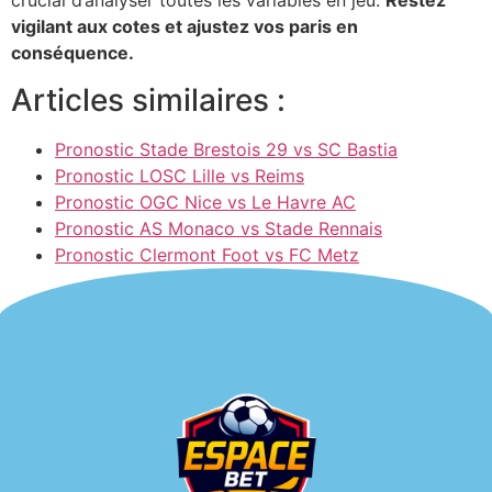
crucial d’analyser toutes les variables en jeu.
Restez
vigilant aux cotes et ajustez vos paris en
conséquence.
Articles similaires :
Pronostic Stade Brestois 29 vs SC Bastia
Pronostic LOSC Lille vs Reims
Pronostic OGC Nice vs Le Havre AC
Pronostic AS Monaco vs Stade Rennais
Pronostic Clermont Foot vs FC Metz