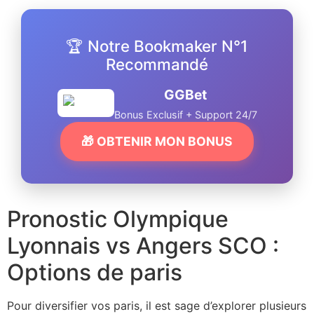
🏆 Notre Bookmaker N°1
Recommandé
GGBet
Bonus Exclusif + Support 24/7
🎁 OBTENIR MON BONUS
Pronostic Olympique
Lyonnais vs Angers SCO :
Options de paris
Pour diversifier vos paris, il est sage d’explorer plusieurs