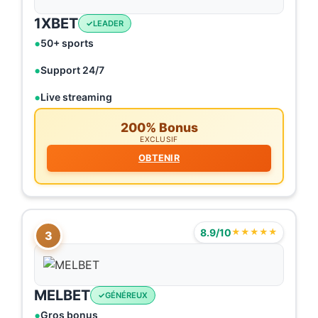
1XBET
LEADER
50+ sports
Support 24/7
Live streaming
200% Bonus
EXCLUSIF
OBTENIR
8.9/10
★★★★★
3
MELBET
GÉNÉREUX
Gros bonus