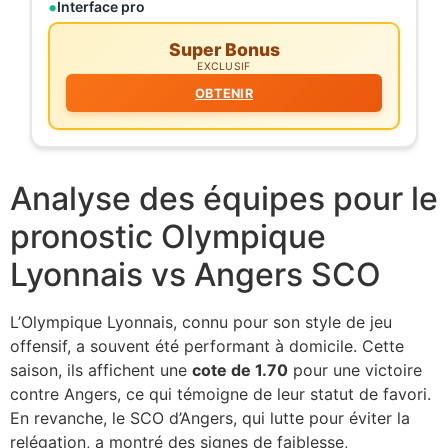
Interface pro
Super Bonus
EXCLUSIF
OBTENIR
Analyse des équipes pour le
pronostic Olympique
Lyonnais vs Angers SCO
L’Olympique Lyonnais, connu pour son style de jeu
offensif, a souvent été performant à domicile. Cette
saison, ils affichent une
cote de 1.70
pour une victoire
contre Angers, ce qui témoigne de leur statut de favori.
En revanche, le SCO d’Angers, qui lutte pour éviter la
relégation, a montré des signes de faiblesse,