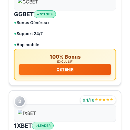
GGBET
N°1 SITE
Bonus Généreux
Support 24/7
App mobile
100% Bonus
EXCLUSIF
OBTENIR
9.1/10
★★★★★
2
1XBET
LEADER