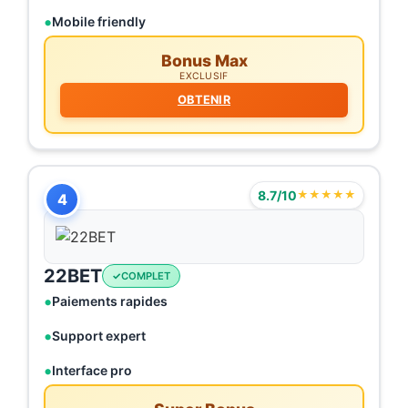
Mobile friendly
Bonus Max
EXCLUSIF
OBTENIR
8.7/10
★★★★★
4
22BET
COMPLET
Paiements rapides
Support expert
Interface pro