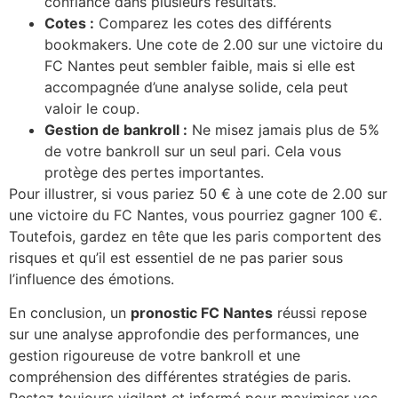
confiance dans plusieurs résultats.
Cotes :
Comparez les cotes des différents
bookmakers. Une cote de 2.00 sur une victoire du
FC Nantes peut sembler faible, mais si elle est
accompagnée d’une analyse solide, cela peut
valoir le coup.
Gestion de bankroll :
Ne misez jamais plus de 5%
de votre bankroll sur un seul pari. Cela vous
protège des pertes importantes.
Pour illustrer, si vous pariez 50 € à une cote de 2.00 sur
une victoire du FC Nantes, vous pourriez gagner 100 €.
Toutefois, gardez en tête que les paris comportent des
risques et qu’il est essentiel de ne pas parier sous
l’influence des émotions.
En conclusion, un
pronostic FC Nantes
réussi repose
sur une analyse approfondie des performances, une
gestion rigoureuse de votre bankroll et une
compréhension des différentes stratégies de paris.