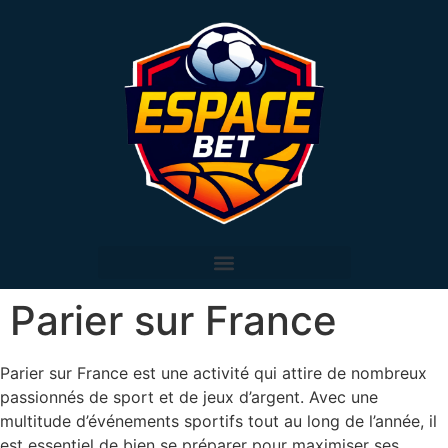
Parier sur France
Parier sur France est une activité qui attire de nombreux
passionnés de sport et de jeux d’argent. Avec une
multitude d’événements sportifs tout au long de l’année, il
est essentiel de bien se préparer pour maximiser ses