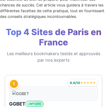
chances de succès. Cet article vous guidera à travers les
différentes facettes de cette pratique, tout en fournissant
des conseils stratégiques incontournables.
Top 4 Sites de Paris en
France
Les meilleurs bookmakers testés et approuvés
par nos experts
9.4/10
★★★★★
1
GGBET
N°1 SITE