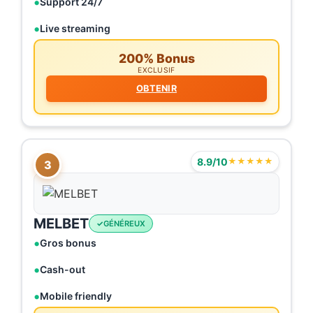
Support 24/7
Live streaming
200% Bonus
EXCLUSIF
OBTENIR
8.9/10
★★★★★
3
MELBET
GÉNÉREUX
Gros bonus
Cash-out
Mobile friendly