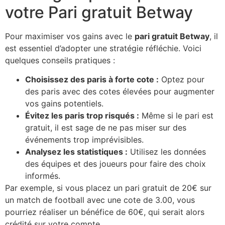
votre Pari gratuit Betway
Pour maximiser vos gains avec le
pari gratuit Betway
, il
est essentiel d’adopter une stratégie réfléchie. Voici
quelques conseils pratiques :
Choisissez des paris à forte cote :
Optez pour
des paris avec des cotes élevées pour augmenter
vos gains potentiels.
Évitez les paris trop risqués :
Même si le pari est
gratuit, il est sage de ne pas miser sur des
événements trop imprévisibles.
Analysez les statistiques :
Utilisez les données
des équipes et des joueurs pour faire des choix
informés.
Par exemple, si vous placez un pari gratuit de 20€ sur
un match de football avec une cote de 3.00, vous
pourriez réaliser un bénéfice de 60€, qui serait alors
crédité sur votre compte.