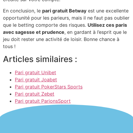
En conclusion, le
pari gratuit Betway
est une excellente
opportunité pour les parieurs, mais il ne faut pas oublier
que le betting comporte des risques.
Utilisez ces paris
avec sagesse et prudence
, en gardant à l’esprit que le
jeu doit rester une activité de loisir. Bonne chance à
tous !
Articles similaires :
Pari gratuit Unibet
Pari gratuit Joabet
Pari gratuit PokerStars Sports
Pari gratuit Zebet
Pari gratuit ParionsSport