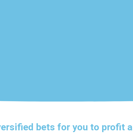
ersified bets for you to profit a