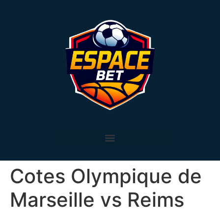
Cotes Olympique de
Marseille vs Reims