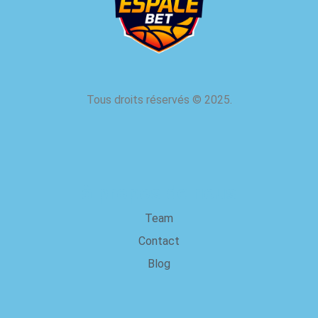
Tous droits réservés
©
2025.
à propos de nous
Team
Contact
Blog