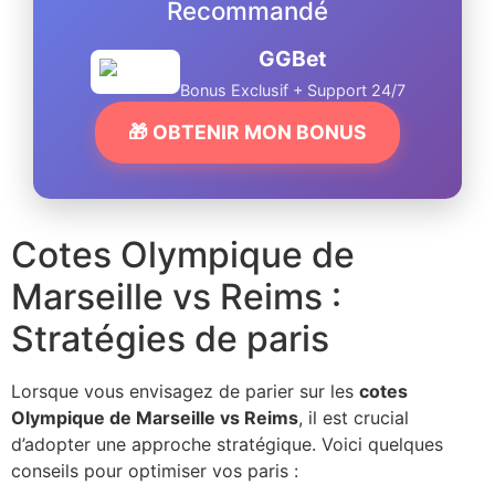
Recommandé
GGBet
Bonus Exclusif + Support 24/7
🎁 OBTENIR MON BONUS
Cotes Olympique de
Marseille vs Reims :
Stratégies de paris
Lorsque vous envisagez de parier sur les
cotes
Olympique de Marseille vs Reims
, il est crucial
d’adopter une approche stratégique. Voici quelques
conseils pour optimiser vos paris :