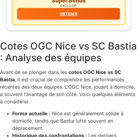
Super Bonus
EXCLUSIF
OBTENIR
Cotes OGC Nice vs SC Bastia
: Analyse des équipes
Avant de se plonger dans les
cotes OGC Nice vs SC
Bastia
, il est crucial de comprendre les performances
récentes des deux équipes. L’OGC Nice, jouant à domicile,
a souvent l’avantage de son côté. Voici quelques éléments
à considérer :
Forme actuelle :
Nice est généralement solide à
domicile, tandis que Bastia lutte souvent en
déplacement.
Historique des confrontations :
Les derniers