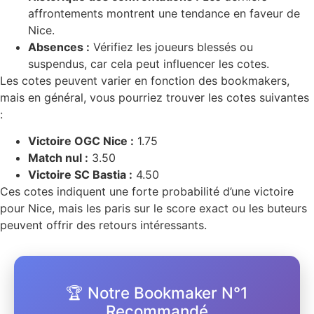
affrontements montrent une tendance en faveur de
Nice.
Absences :
Vérifiez les joueurs blessés ou
suspendus, car cela peut influencer les cotes.
Les cotes peuvent varier en fonction des bookmakers,
mais en général, vous pourriez trouver les cotes suivantes
:
Victoire OGC Nice :
1.75
Match nul :
3.50
Victoire SC Bastia :
4.50
Ces cotes indiquent une forte probabilité d’une victoire
pour Nice, mais les paris sur le score exact ou les buteurs
peuvent offrir des retours intéressants.
🏆 Notre Bookmaker N°1
Recommandé