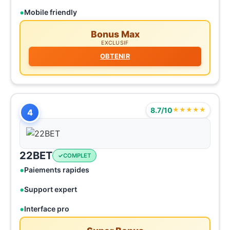
Mobile friendly
Bonus Max
EXCLUSIF
OBTENIR
8.7/10
★★★★★
4
22BET
COMPLET
Paiements rapides
Support expert
Interface pro