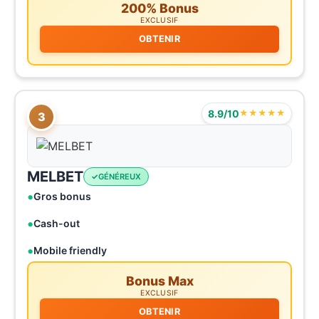
200% Bonus
EXCLUSIF
OBTENIR
8.9/10
★★★★★
3
MELBET
GÉNÉREUX
Gros bonus
Cash-out
Mobile friendly
Bonus Max
EXCLUSIF
OBTENIR