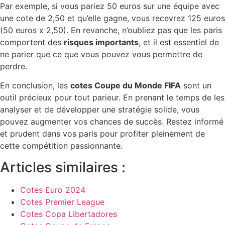
Par exemple, si vous pariez 50 euros sur une équipe avec
une cote de 2,50 et qu’elle gagne, vous recevrez 125 euros
(50 euros x 2,50). En revanche, n’oubliez pas que les paris
comportent des
risques importants
, et il est essentiel de
ne parier que ce que vous pouvez vous permettre de
perdre.
En conclusion, les
cotes Coupe du Monde FIFA
sont un
outil précieux pour tout parieur. En prenant le temps de les
analyser et de développer une stratégie solide, vous
pouvez augmenter vos chances de succès. Restez informé
et prudent dans vos paris pour profiter pleinement de
cette compétition passionnante.
Articles similaires :
Cotes Euro 2024
Cotes Premier League
Cotes Copa Libertadores