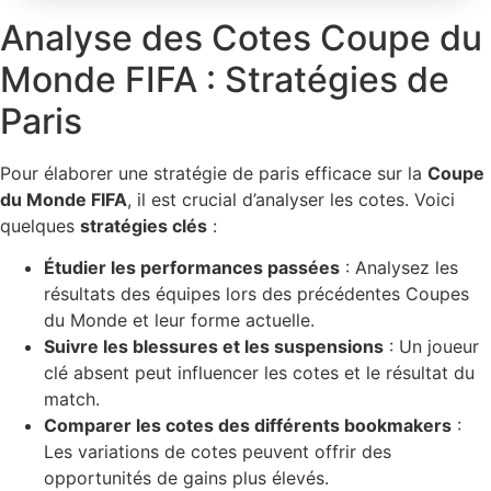
Analyse des Cotes Coupe du
Monde FIFA : Stratégies de
Paris
Pour élaborer une stratégie de paris efficace sur la
Coupe
du Monde FIFA
, il est crucial d’analyser les cotes. Voici
quelques
stratégies clés
:
Étudier les performances passées
: Analysez les
résultats des équipes lors des précédentes Coupes
du Monde et leur forme actuelle.
Suivre les blessures et les suspensions
: Un joueur
clé absent peut influencer les cotes et le résultat du
match.
Comparer les cotes des différents bookmakers
:
Les variations de cotes peuvent offrir des
opportunités de gains plus élevés.