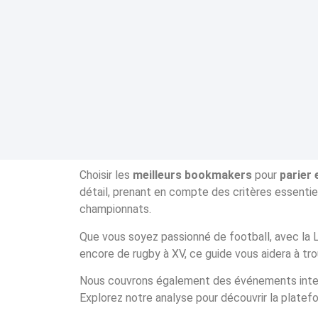
Choisir les
meilleurs bookmakers
pour
parier 
détail, prenant en compte des critères essentie
championnats.
Que vous soyez passionné de football, avec la L
encore de rugby à XV, ce guide vous aidera à tr
Nous couvrons également des événements intern
Explorez notre analyse pour découvrir la platef