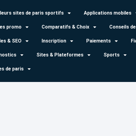
leurs sites de paris sportifs
Applications mobiles
es promo
Comparatifs & Choix
Conseils de
des & SEO
Inscription
Paiements
Fi
nostics
Sites & Plateformes
Sports
es de paris