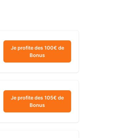
Je profite des 100€ de
Bonus
Je profite des 105€ de
Bonus