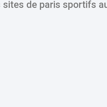
 sites de paris sportifs 