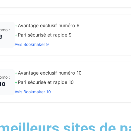
+
Avantage exclusif numéro 9
omo :
+
Pari sécurisé et rapide 9
9
Avis Bookmaker 9
+
Avantage exclusif numéro 10
omo :
+
Pari sécurisé et rapide 10
10
Avis Bookmaker 10
eilleurs sites de p