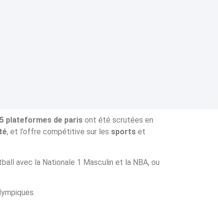
5 plateformes de paris
ont été scrutées en
ité
, et l’offre compétitive sur les
sports
et
ball avec la Nationale 1 Masculin et la NBA, ou
lympiques.