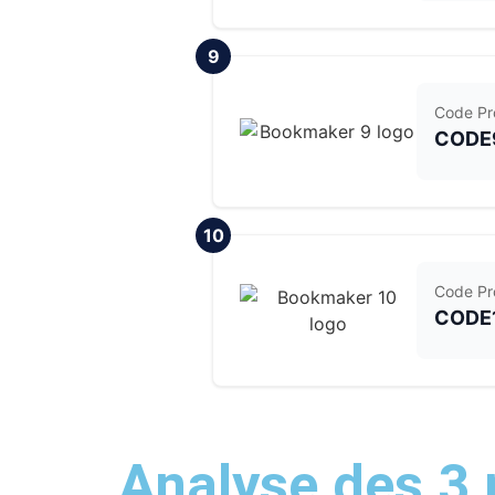
9
Code Pr
CODE
10
Code Pr
CODE
Analyse des 3 m