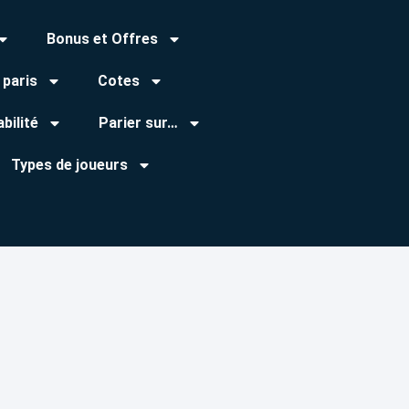
Bonus et Offres
 paris
Cotes
abilité
Parier sur…
Types de joueurs