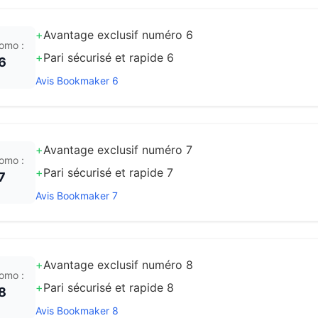
+
Avantage exclusif numéro 6
omo :
+
Pari sécurisé et rapide 6
6
Avis Bookmaker 6
+
Avantage exclusif numéro 7
omo :
+
Pari sécurisé et rapide 7
7
Avis Bookmaker 7
+
Avantage exclusif numéro 8
omo :
+
Pari sécurisé et rapide 8
8
Avis Bookmaker 8