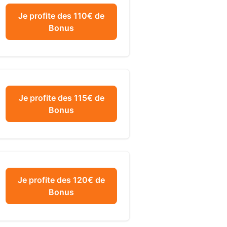
Je profite des 110€ de
Bonus
Je profite des 115€ de
Bonus
Je profite des 120€ de
Bonus