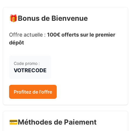
🎁
Bonus de Bienvenue
Offre actuelle :
100€ offerts sur le premier
dépôt
Code promo :
VOTRECODE
Profitez de l'offre
💳
Méthodes de Paiement