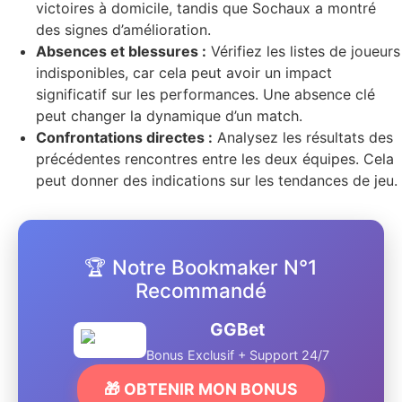
victoires à domicile, tandis que Sochaux a montré
des signes d’amélioration.
Absences et blessures :
Vérifiez les listes de joueurs
indisponibles, car cela peut avoir un impact
significatif sur les performances. Une absence clé
peut changer la dynamique d’un match.
Confrontations directes :
Analysez les résultats des
précédentes rencontres entre les deux équipes. Cela
peut donner des indications sur les tendances de jeu.
🏆 Notre Bookmaker N°1
Recommandé
GGBet
Bonus Exclusif + Support 24/7
🎁 OBTENIR MON BONUS