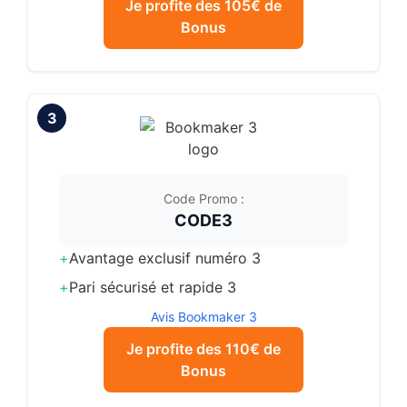
Je profite des 105€ de
Bonus
3
Code Promo :
CODE3
+
Avantage exclusif numéro 3
+
Pari sécurisé et rapide 3
Avis Bookmaker 3
Je profite des 110€ de
Bonus