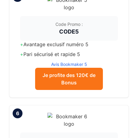
Code Promo :
CODE5
+
Avantage exclusif numéro 5
+
Pari sécurisé et rapide 5
Avis Bookmaker 5
Je profite des 120€ de
Bonus
6