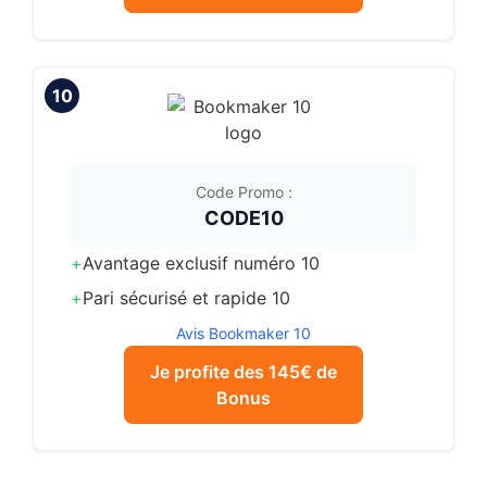
10
Code Promo :
CODE10
+
Avantage exclusif numéro 10
+
Pari sécurisé et rapide 10
Avis Bookmaker 10
Je profite des 145€ de
Bonus