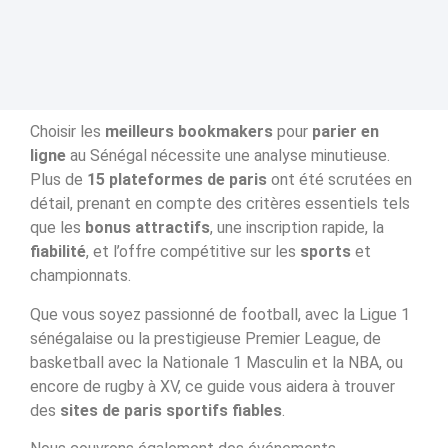
Choisir les
meilleurs bookmakers
pour
parier en
ligne
au Sénégal nécessite une analyse minutieuse.
Plus de
15 plateformes de paris
ont été scrutées en
détail, prenant en compte des critères essentiels tels
que les
bonus attractifs
, une inscription rapide, la
fiabilité
, et l’offre compétitive sur les
sports
et
championnats.
Que vous soyez passionné de football, avec la Ligue 1
sénégalaise ou la prestigieuse Premier League, de
basketball avec la Nationale 1 Masculin et la NBA, ou
encore de rugby à XV, ce guide vous aidera à trouver
des
sites de paris sportifs fiables
.