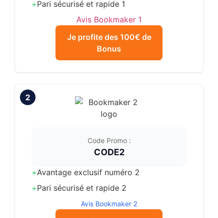
+
Pari sécurisé et rapide 1
Avis Bookmaker 1
Je profite des 100€ de
Bonus
2
Code Promo :
CODE2
+
Avantage exclusif numéro 2
+
Pari sécurisé et rapide 2
Avis Bookmaker 2