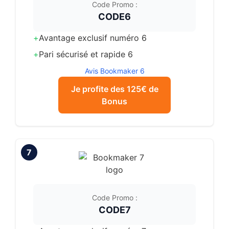
Code Promo :
CODE6
+
Avantage exclusif numéro 6
+
Pari sécurisé et rapide 6
Avis Bookmaker 6
Je profite des 125€ de
Bonus
7
Code Promo :
CODE7