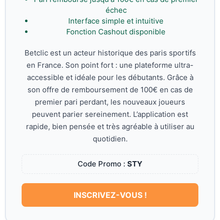
échec
Interface simple et intuitive
Fonction Cashout disponible
Betclic est un acteur historique des paris sportifs
en France. Son point fort : une plateforme ultra-
accessible et idéale pour les débutants. Grâce à
son offre de remboursement de 100€ en cas de
premier pari perdant, les nouveaux joueurs
peuvent parier sereinement. L’application est
rapide, bien pensée et très agréable à utiliser au
quotidien.
Code Promo :
STY
INSCRIVEZ-VOUS !