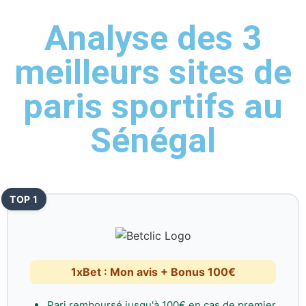
Analyse des 3
meilleurs sites de
paris sportifs au
Sénégal
TOP 1
1xBet : Mon avis + Bonus 100€
Pari remboursé jusqu'à 100€ en cas de premier