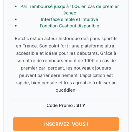
Pari remboursé jusqu'à 100€ en cas de premier
échec
Interface simple et intuitive
Fonction Cashout disponible
Betclic est un acteur historique des paris sportifs
en France. Son point fort : une plateforme ultra-
accessible et idéale pour les débutants. Grâce à
son offre de remboursement de 100€ en cas de
premier pari perdant, les nouveaux joueurs
peuvent parier sereinement. L’application est
rapide, bien pensée et très agréable à utiliser au
quotidien.
Code Promo :
STY
INSCRIVEZ-VOUS !