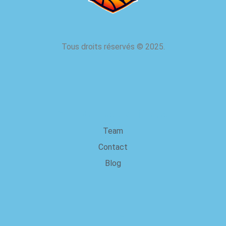
Tous droits réservés
©
2025.
à propos de nous
Team
Contact
Blog
Legal