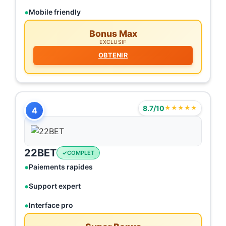
Mobile friendly
Bonus Max
EXCLUSIF
OBTENIR
8.7/10
★★★★★
4
22BET
COMPLET
Paiements rapides
Support expert
Interface pro