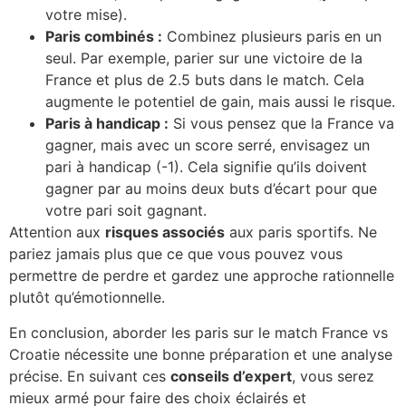
votre mise).
Paris combinés :
Combinez plusieurs paris en un
seul. Par exemple, parier sur une victoire de la
France et plus de 2.5 buts dans le match. Cela
augmente le potentiel de gain, mais aussi le risque.
Paris à handicap :
Si vous pensez que la France va
gagner, mais avec un score serré, envisagez un
pari à handicap (-1). Cela signifie qu’ils doivent
gagner par au moins deux buts d’écart pour que
votre pari soit gagnant.
Attention aux
risques associés
aux paris sportifs. Ne
pariez jamais plus que ce que vous pouvez vous
permettre de perdre et gardez une approche rationnelle
plutôt qu’émotionnelle.
En conclusion, aborder les paris sur le match France vs
Croatie nécessite une bonne préparation et une analyse
précise. En suivant ces
conseils d’expert
, vous serez
mieux armé pour faire des choix éclairés et