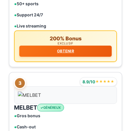
50+ sports
Support 24/7
Live streaming
200% Bonus
EXCLUSIF
OBTENIR
8.9/10
★★★★★
3
MELBET
GÉNÉREUX
Gros bonus
Cash-out