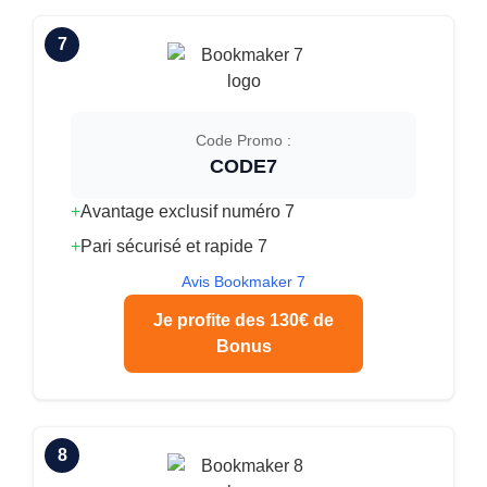
7
Code Promo :
CODE7
+
Avantage exclusif numéro 7
+
Pari sécurisé et rapide 7
Avis Bookmaker 7
Je profite des 130€ de
Bonus
8