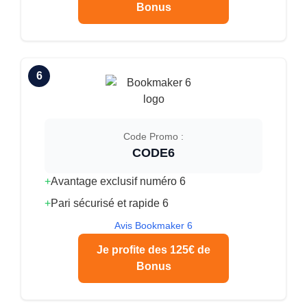
Bonus
6
Code Promo :
CODE6
+
Avantage exclusif numéro 6
+
Pari sécurisé et rapide 6
Avis Bookmaker 6
Je profite des 125€ de
Bonus