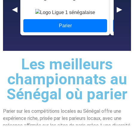
◀
▶
Parier
Les meilleurs
championnats au
Sénégal où parier
Parier sur les compétitions locales au Sénégal offre une
expérience riche, prisée par les parieurs locaux, avec une
présence affirmée sur les sites de paris grâce à une diversité
de formats.