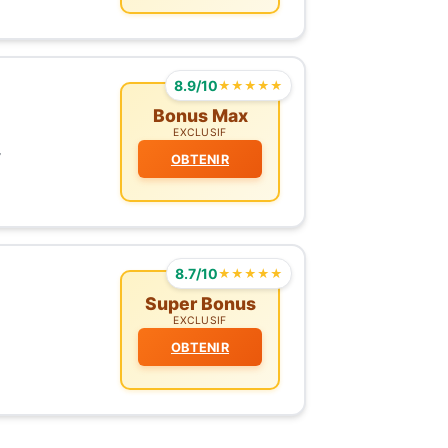
8.9/10
★★★★★
Bonus Max
EXCLUSIF
y
OBTENIR
8.7/10
★★★★★
Super Bonus
EXCLUSIF
OBTENIR