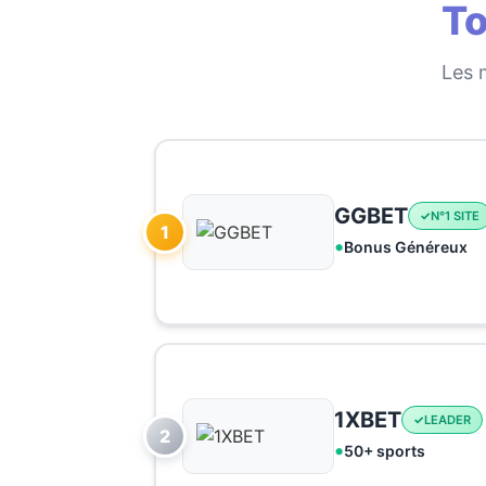
To
Les 
GGBET
N°1 SITE
1
Bonus Généreux
1XBET
LEADER
2
50+ sports