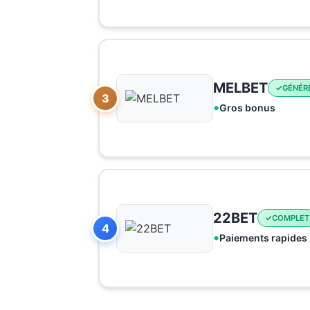
MELBET
GÉNÉR
3
Gros bonus
22BET
COMPLET
4
Paiements rapides