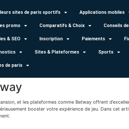
leurs sites de paris sportifs
Applications mobiles
es promo
Comparatifs & Choix
Conseils de
des & SEO
Inscription
Paiements
Fi
nostics
Sites & Plateformes
Sports
es de paris
tway
pansion, et les plateformes comme Betway offrent d’excelle
érieusement booster votre expérience de jeu. Dans cet art
ment.