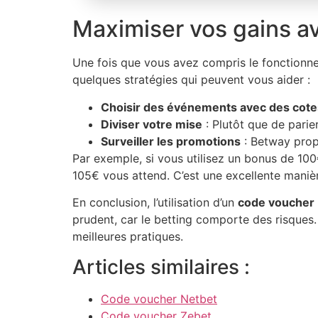
Maximiser vos gains a
Une fois que vous avez compris le fonction
quelques stratégies qui peuvent vous aider :
Choisir des événements avec des cote
Diviser votre mise
: Plutôt que de parier
Surveiller les promotions
: Betway propo
Par exemple, si vous utilisez un bonus de 10
105€ vous attend. C’est une excellente manièr
En conclusion, l’utilisation d’un
code voucher
prudent, car le betting comporte des risques
meilleures pratiques.
Articles similaires :
Code voucher Netbet
Code voucher Zebet