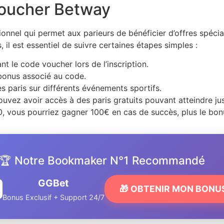
oucher Betway
onnel qui permet aux parieurs de bénéficier d’offres spécial
 il est essentiel de suivre certaines étapes simples :
nt le code voucher lors de l’inscription.
bonus associé au code.
 paris sur différents événements sportifs.
ouvez avoir accès à des paris gratuits pouvant atteindre j
, vous pourriez gagner 100€ en cas de succès, plus le bonus
🏆 Notre Bookmaker N°1 Recommandé
GGBet
🎁 OBTENIR MON BONU
Bonus Exclusif + Support 24/7