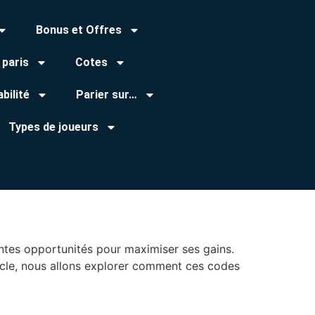
Bonus et Offres
 paris
Cotes
abilité
Parier sur…
Types de joueurs
ntes opportunités pour maximiser ses gains.
icle, nous allons explorer comment ces codes