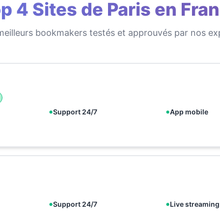
p 4 Sites de Paris en Fra
meilleurs bookmakers testés et approuvés par nos ex
Support 24/7
App mobile
Support 24/7
Live streaming