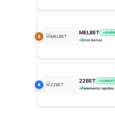
MELBET
GÉNÉR
3
Gros bonus
22BET
COMPLET
4
Paiements rapides