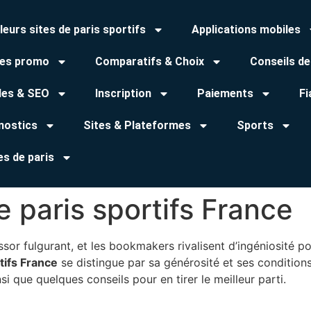
leurs sites de paris sportifs
Applications mobiles
es promo
Comparatifs & Choix
Conseils de
des & SEO
Inscription
Paiements
Fi
nostics
Sites & Plateformes
Sports
es de paris
 paris sportifs France
or fulgurant, et les bookmakers rivalisent d’ingéniosité pou
tifs France
se distingue par sa générosité et ses conditions
i que quelques conseils pour en tirer le meilleur parti.