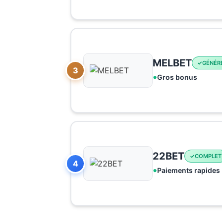
MELBET
GÉNÉR
3
Gros bonus
22BET
COMPLET
4
Paiements rapides