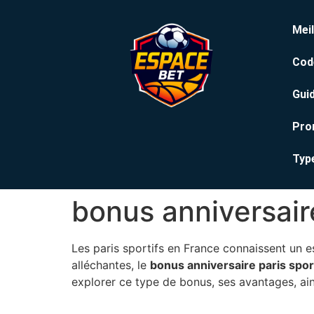
Meil
Cod
Gui
Pro
Typ
bonus anniversaire
Les paris sportifs en France connaissent un ess
alléchantes, le
bonus anniversaire paris spor
explorer ce type de bonus, ses avantages, ains