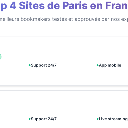
p 4 Sites de Paris en Fra
meilleurs bookmakers testés et approuvés par nos ex
Support 24/7
App mobile
Support 24/7
Live streaming