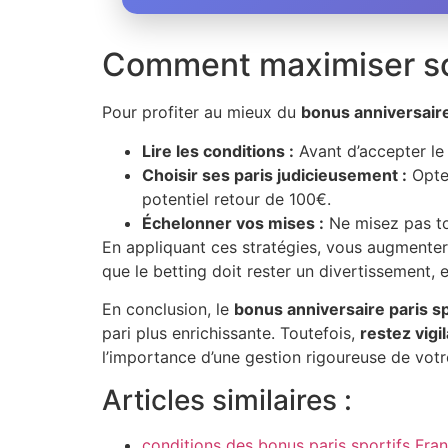
Comment maximiser son
Pour profiter au mieux du
bonus anniversaire
Lire les conditions :
Avant d’accepter le
Choisir ses paris judicieusement :
Optez
potentiel retour de 100€.
Échelonner vos mises :
Ne misez pas tou
En appliquant ces stratégies, vous augmentere
que le betting doit rester un divertissement, 
En conclusion, le
bonus anniversaire paris sp
pari plus enrichissante. Toutefois,
restez vigi
l’importance d’une gestion rigoureuse de votr
Articles similaires :
conditions des bonus paris sportifs Fra