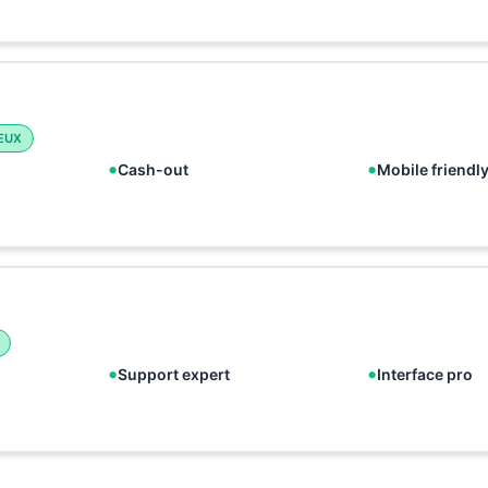
EUX
Cash-out
Mobile friendl
Support expert
Interface pro