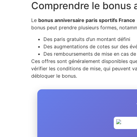
Comprendre le bonus an
Le
bonus anniversaire paris sportifs France
bonus peut prendre plusieurs formes, notamm
Des paris gratuits d’un montant défini
Des augmentations de cotes sur des év
Des remboursements de mise en cas de
Ces offres sont généralement disponibles quelqu
vérifier les conditions de mise, qui peuvent 
débloquer le bonus.