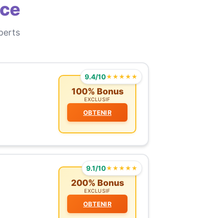
nce
perts
9.4/10
★★★★★
100% Bonus
EXCLUSIF
OBTENIR
9.1/10
★★★★★
200% Bonus
EXCLUSIF
OBTENIR